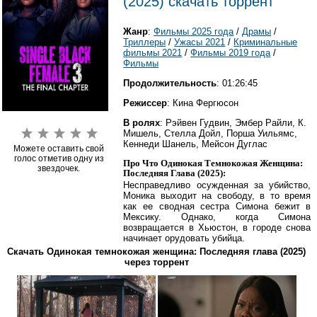
(2025) скачать торрент
Жанр
:
Фильмы 2025 года
/
Драмы
/
Триллеры
/
Ужасы 2021
/
Криминальные
фильмы 2021
/
Фильмы 2019 года
/
Фильмы
Продолжительность
: 01:26:45
Режиссер
: Кина Фергюсон
В ролях
: Рэйвен Гудвин, Эмбер Райли, К.
Мишель, Стелла Дойл, Порша Уильямс,
Кеннеди Шанель, Мейсон Дуглас
Можете оставить свой
голос отметив одну из
Про Что Одинокая Темнокожая Женщина:
звездочек.
Последняя Глава (2025):
Несправедливо осужденная за убийство,
Моника выходит на свободу, в то время
как ее сводная сестра Симона бежит в
Мексику. Однако, когда Симона
возвращается в Хьюстон, в городе снова
начинает орудовать убийца.
Скачать Одинокая темнокожая женщина: Последняя глава (2025)
через торрент