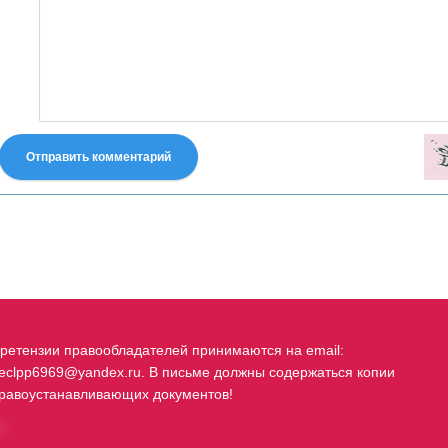
Отправить комментарий
fastes-torent.com
ретензии правообладателей принимаются на email:
eclpp6969@yandex.ru. В письме должны содержаться копии
равоустанавливающих документов!