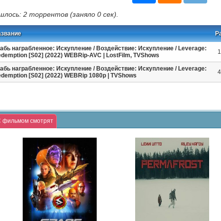
шлось: 2 торрентов (заняло 0 сек).
азвание
Р
абь награбленное: Искупление / Воздействие: Искупление / Leverage:
1
demption [S02] (2022) WEBRip-AVC | LostFilm, TVShows
абь награбленное: Искупление / Воздействие: Искупление / Leverage:
4
demption [S02] (2022) WEBRip 1080p | TVShows
 фильмом смотрят