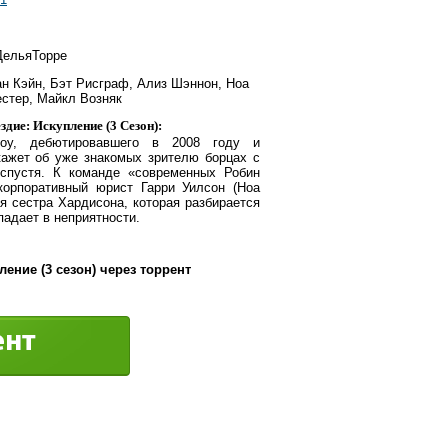
ДельяТорре
н Кэйн, Бэт Рисграф, Ализ Шэннон, Ноа
естер, Майкл Возняк
дие: Искупление (3 Сезон):
 шоу, дебютировавшего в 2008 году и
кажет об уже знакомых зрителю борцах с
спустя. К команде «современных Робин
орпоративный юрист Гарри Уилсон (Ноа
я сестра Хардисона, которая разбирается
падает в неприятности.
ение (3 сезон) через торрент