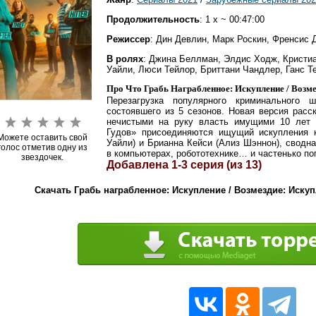
Продолжительность
: 1 x ~ 00:47:00
Режиссер
: Дин Девлин, Марк Роскин, Френсис 
В ролях
: Джина Беллман, Элдис Ходж, Кристиа
Уайли, Люси Тейлор, Бриттани Чандлер, Ганс Т
Про Что Грабь Награбленное: Искупление / Возмез
Перезагрузка популярного криминального
состоявшего из 5 сезонов. Новая версия расс
нечистыми на руку власть имущими 10 лет 
Гудов» присоединяются ищущий искупления к
Можете оставить свой
Уайли) и Брианна Кейси (Ализ Шэннон), сводна
голос отметив одну из
в компьютерах, робототехнике… и частенько по
звездочек.
Добавлена 1-3 серия (из 13)
Скачать Грабь награбленное: Искупление / Возмездие: Искупл