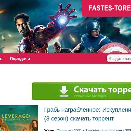
мы
Передачи
Грабь награбленное: Искуплени
(3 сезон) скачать торрент
Жанр
:
Сериалы 2021
/
Зарубежные сериалы 202