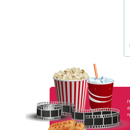
П
d
п