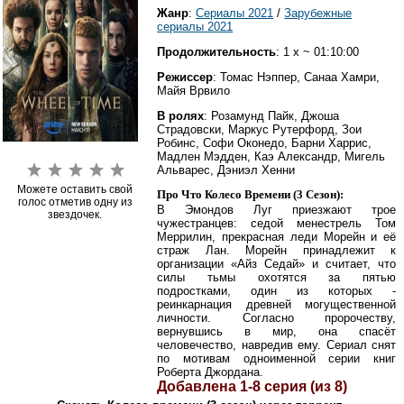
Жанр
:
Сериалы 2021
/
Зарубежные
сериалы 2021
Продолжительность
: 1 x ~ 01:10:00
Режиссер
: Томас Нэппер, Санаа Хамри,
Майя Врвило
В ролях
: Розамунд Пайк, Джоша
Страдовски, Маркус Рутерфорд, Зои
Робинс, Софи Оконедо, Барни Харрис,
Мадлен Мэдден, Каэ Александр, Мигель
Альварес, Дэниэл Хенни
Можете оставить свой
Про Что Колесо Времени (3 Сезон):
голос отметив одну из
В Эмондов Луг приезжают трое
звездочек.
чужестранцев: седой менестрель Том
Меррилин, прекрасная леди Морейн и её
страж Лан. Морейн принадлежит к
организации «Айз Седай» и считает, что
силы тьмы охотятся за пятью
подростками, один из которых -
реинкарнация древней могущественной
личности. Согласно пророчеству,
вернувшись в мир, она спасёт
человечество, навредив ему. Сериал снят
по мотивам одноименной серии книг
Роберта Джордана.
Добавлена 1-8 серия (из 8)