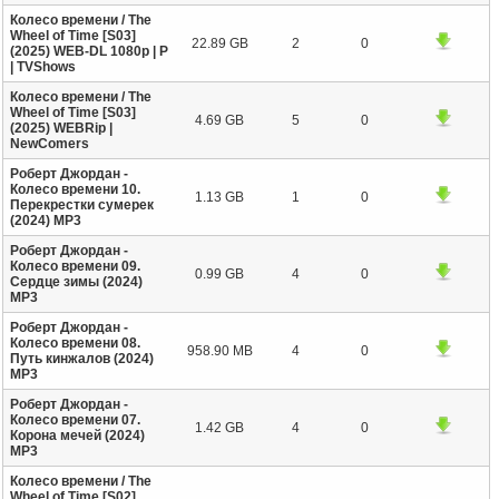
Колесо времени / The
Wheel of Time [S03]
22.89 GB
2
0
(2025) WEB-DL 1080p | P
| TVShows
Колесо времени / The
Wheel of Time [S03]
4.69 GB
5
0
(2025) WEBRip |
NewComers
Роберт Джордан -
Колесо времени 10.
1.13 GB
1
0
Перекрестки сумерек
(2024) MP3
Роберт Джордан -
Колесо времени 09.
0.99 GB
4
0
Сердце зимы (2024)
MP3
Роберт Джордан -
Колесо времени 08.
958.90 MB
4
0
Путь кинжалов (2024)
MP3
Роберт Джордан -
Колесо времени 07.
1.42 GB
4
0
Корона мечей (2024)
MP3
Колесо времени / The
Wheel of Time [S02]