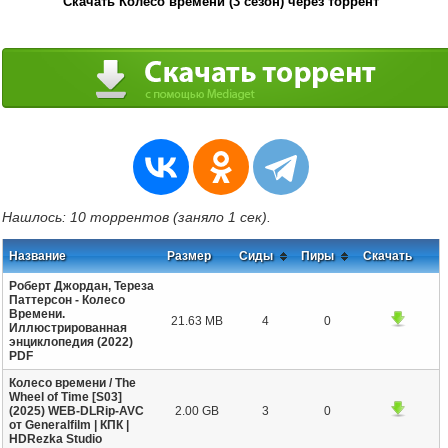
Скачать Колесо времени (3 сезон) через торрент
Нашлось: 10 торрентов (заняло 1 сек).
Название
Размер
Сиды
Пиры
Скачать
Роберт Джордан, Тереза
Паттерсон - Колесо
Времени.
21.63 MB
4
0
Иллюстрированная
энциклопедия (2022)
PDF
Колесо времени / The
Wheel of Time [S03]
(2025) WEB-DLRip-AVC
2.00 GB
3
0
от Generalfilm | КПК |
HDRezka Studio