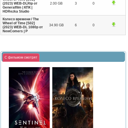
(2023) WEB-DLRip от
2.00 GB
3
0
Generalfilm | КПК |
HDRezka Studio
Колесо времени / The
Wheel of Time [S02]
34.90 GB
6
0
(2023) WEB-DL 1080p от
NewComers | P
С фильмом смотрят