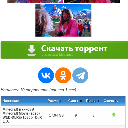
Нашлось: 10 торрентов (заняло 1 сек).
Название
Размер
Сиды
Пиры
Скачать
Minecraft в кино / A
Minecraft Movie (2025)
17.04 GB
9
3
WEB-DLRip 1080p | D, P,
L, A