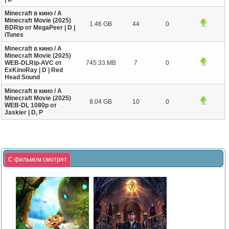
Minecraft в кино / A
Minecraft Movie (2025)
1.46 GB
44
0
BDRip от MegaPeer | D |
iTunes
Minecraft в кино / A
Minecraft Movie (2025)
WEB-DLRip-AVC от
745.33 MB
7
0
ExKinoRay | D | Red
Head Sound
Minecraft в кино / A
Minecraft Movie (2025)
8.04 GB
10
0
WEB-DL 1080p от
Jaskier | D, P
С фильмом смотрят