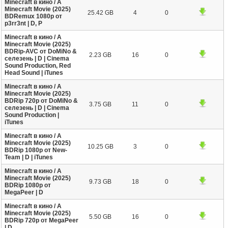
Minecraft в кино / A
Minecraft Movie (2025)
25.42 GB
4
0
BDRemux 1080p от
p3rr3nt | D, P
Minecraft в кино / A
Minecraft Movie (2025)
BDRip-AVC от DoMiNo &
2.23 GB
16
0
селезень | D | Cinema
Sound Production, Red
Head Sound | iTunes
Minecraft в кино / A
Minecraft Movie (2025)
BDRip 720p от DoMiNo &
3.75 GB
11
0
селезень | D | Cinema
Sound Production |
iTunes
Minecraft в кино / A
Minecraft Movie (2025)
10.25 GB
3
0
BDRip 1080p от New-
Team | D | iTunes
Minecraft в кино / A
Minecraft Movie (2025)
9.73 GB
18
0
BDRip 1080p от
MegaPeer | D
Minecraft в кино / A
Minecraft Movie (2025)
5.50 GB
16
0
BDRip 720p от MegaPeer
| D