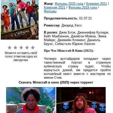
Жанр
:
Фильмы 2025 года
/
Боевики 2021
/
Комедии 2021
/
Фильмы 2019 года
/
Фильмы
Продолжительность
: 01:37:21
Режиссер
: Джаред Хесс
В ролях
: Джек Блэк, Дженнифер Кулидж,
Кейт МакКиннон, Джейсон Момоа, Эмма
Майерс, Джемейн Клемент, Даниэль
Брукс, Себастьян Юджин Хансен
Про Что Minecraft В Кино (2025):
Можете оставить свой
голос отметив одну из
Четверо аутсайдеров попадают через
звездочек.
таинственный портал в странную
кубическую страну чудес. Чтобы
вернуться домой, им придется пройти
волшебный квест вместе с мастером по
имени Стив.
Скачать Minecraft в кино (2025) через торрент