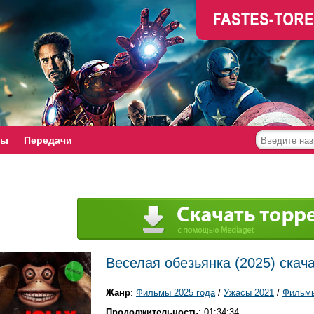
мы
Передачи
Веселая обезьянка (2025) скач
Жанр
:
Фильмы 2025 года
/
Ужасы 2021
/
Фильмы
Продолжительность
: 01:34:34