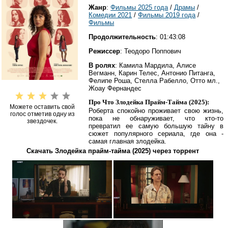
Жанр
:
Фильмы 2025 года
/
Драмы
/
Комедии 2021
/
Фильмы 2019 года
/
Фильмы
Продолжительность
: 01:43:08
Режиссер
: Теодоро Поппович
В ролях
: Камила Мардила, Алисе
Вегманн, Карин Телес, Антонио Питанга,
Фелипе Роша, Стелла Рабелло, Отто мл.,
Жоау Фернандес
Про Что Злодейка Прайм-Тайма (2025):
Можете оставить свой
Роберта спокойно проживает свою жизнь,
голос отметив одну из
пока не обнаруживает, что кто-то
звездочек.
превратил ее самую большую тайну в
сюжет популярного сериала, где она -
самая главная злодейка.
Скачать Злодейка прайм-тайма (2025) через торрент