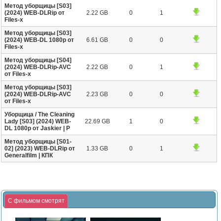
Метод уборщицы [S03]
(2024) WEB-DLRip от
2.22 GB
0
1
Files-x
Метод уборщицы [S03]
(2024) WEB-DL 1080p от
6.61 GB
0
0
Files-x
Метод уборщицы [S04]
(2024) WEB-DLRip-AVC
2.22 GB
0
1
от Files-х
Метод уборщицы [S03]
(2024) WEB-DLRip-AVC
2.23 GB
0
0
от Files-х
Уборщица / The Cleaning
Lady [S03] (2024) WEB-
22.69 GB
1
0
DL 1080p от Jaskier | P
Метод уборщицы [S01-
02] (2023) WEB-DLRip от
1.33 GB
0
1
Generalfilm | КПК
С фильмом смотрят