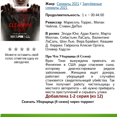
Жанр
:
Сериалы 2021
/
Зарубежные
сериалы 2021
Продолжительность
: 1 x ~ 00:44:00
Режиссер
: Марисоль Торрес, Милан
Чейлов, Стивен ДеПол
В ролях
: Элоди Юнг, Адан Канто, Марта
Миллан, Себастьян ЛаСаль, Валентино
ЛаСаль, Шон Лью, Вера Брайант, Квашим
Д. Херринг, Габриэла Алисия Ортега,
Оливер Хадсон
Можете оставить свой
Про Что Уборщица (4 Сезон):
голос отметив одну из
Врач Тони вынуждена приехать из
звездочек.
Филиппин в США ради спасения сына,
которому диагностировали редкое
заболевание. Женщина ищет донора,
работает уборщицей и случайно
становится свидетельницей убийства. Так
Тони получает работу чистильщицы у
местного авторитета – ей нужно прибирать
места преступлений и скрывать улики.
Добавлена 1-2 серия (из 12)
Скачать Уборщица (4 сезон) через торрент