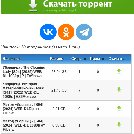
Нашлось: 10 торрентов (заняло 1 сек).
Название
Размер
Сиды
Пиры
Скачать
Уборщица / The Cleaning
Lady [S04] (2025) WEB-
23.94 GB
1
0
DL 1080p | P | TVShows
Уборщица. История
матери-одиночки / Maid
21.43 GB
7
0
[S01] (2021) WEB-DL
1080p | VSI Moscow
Метод уборщицы [S04]
(2024) WEB-DLRip от
2.21 GB
0
0
Files-x
Метод уборщицы [S04]
(2024) WEB-DL 1080p от
6.58 GB
1
0
Files-x