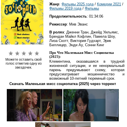
Жанр
:
Фильмы 2025 года
/
Комедии 2021
/
Фильмы 2019 года
/
Фильмы
Продолжительность
: 01:34:06
Режиссер
: Мив Эванс
В ролях
: Дженни Тран, Джейд Уильямс,
Брендан Майкл Кофлин, Памела Шоу,
Лиза Скотт, Виктория Гудхарт, Эрик
Биллицер, Энди Ау, Сонни Кинг
Про Что Маленькая Мисс Социопатка
(2025):
Можете оставить свой
Клементина, оказавшаяся в трудной
голос отметив одну из
жизненной ситуации, и ее ненормальный
звездочек.
парень придумывают схему, которая
предусматривает мошенничество и
возможный 10-летний тюремный срок.
Скачать Маленькая мисс социопатка (2025) через торрент