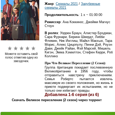
Жанр
:
Сериалы 2021
/
Зарубежные
сериалы 2021
Продолжительность
: 1 x ~ 01:00:00
Режиссер
: Ана Коккинос, Джейми Магнус
Стоун
В ролях
: Уоррен Браун, Алистер Брэдман,
Сара Фурнари, Беринн Швердт, Либби
Флемин, Ник Инглиш, Майкл Макхью, Тара
Морис, Алекс Цицопулу, Пенни Дэй, Роуэн
Дави, Джейк Райан, Фэй Марсей, Мишель
Кигэн, Эмма Хэмилтон, Стефен Керри, Роб
Можете оставить свой
Коллинз
голос отметив одну из
звездочек.
Про Что Великое Переселение (2 Сезон):
Группа британцев покидает послевоенную
Великобританию в 1956 году, чтобы
отправиться навстречу приключениям.
Семья Робертс пытается извлечь
максимум из своего положения, но жизнь в
приюте подвергает их испытаниям, но не
только они избегают правды.
Добавлена 1-6 серия (из 6)
Скачать Великое переселение (2 сезон) через торрент