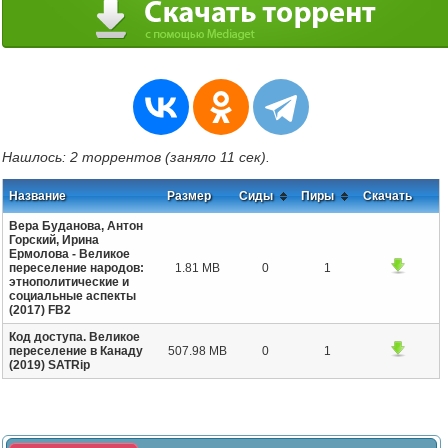
Нашлось: 2 торрентов (заняло 11 сек).
Название
Размер
Сиды
Пиры
Скачать
Вера Буданова, Антон
Горский, Ирина
Ермолова - Великое
переселение народов:
1.81 MB
0
1
этнополитические и
социальные аспекты
(2017) FB2
Код доступа. Великое
переселение в Канаду
507.98 MB
0
1
(2019) SATRip