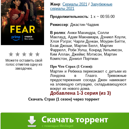
Жанр
:
Сериалы 2021
/
Зарубежные
сериалы 2021
Продолжительность
: 1 x ~ 00:55:00
Режиссер
: Джастин Чадвик
В ролях
: Анжи Махиндра, Солли
Маклауд, Адам Макнамара, Дэниел Коули,
Хлоя Рэгрэг, Чарли Дункан, Моурин Битти,
Бхав Джоши, Мартин Белл, Мартин
Фаррелл, Роби Уолш, Конрад Уильямсон,
Ким Аллан, Джеймс Мэтисон, Мартин
Компстон, Дэниэл Портман
Можете оставить свой
голос отметив одну из
Про Что Страх (1 Сезон):
звездочек.
Мартин и Ребекка переезжают с детьми из
Лондона в Глазго. Тревожные
предостережения соседа Джен намекают
на зловещую ситуацию, складывающуюся
вокруг их нового дома.
Добавлена 1-3 серия (из 3)
Скачать Страх (1 сезон) через торрент