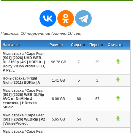
Нашлось: 10 торрентов (заняло 10 сек).
Название
Размер
Сиды
Пиры
Скачать
Мыс страха / Cape Fear
[S01] (2026) UHD WEB-
DL 2160p | 4K | HDR10+ |
96.76 GB
7
29
Dolby Vision Profile 8 | D,
P, P2, L
Ночь страха / Fright
1.41 GB
5
1
Night (2011) BDRip | A
Мыс страха / Cape Fear
[S01] (2026) WEB-DLRip-
AVC от DoMiNo &
8.08 GB
80
67
селезень | HDrezka
Studio
Мыс страха / Cape Fear
[S01] (2026) WEBRip | P2
5.65 GB
54
8
| ViruseProject
Мыс страха / Cape Fear