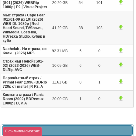
[S01] (2026) WEBRip
20.20 GB
54
101
1080p | P2 | ViruseProject
Мыс страха / Cape Fear
[01x01-09 из 10] (2026)
WEB-DL 1080p | Red
Head Sound, TVShows,
41.29 GB
38
103
WinMedia, LostFilm,
HDrezka Studio, Кубик в
кубе
Nachclub - Ни страха, ни
92.31 MB
5
0
боли... (2026) MP3
Страх над Невой [S01-
02] (2023-2026) WEB-
10.09 GB
6
0
DLRip-AVC
Первобытный страх /
Primal Fear (1996) BDRip
11.61 GB
0
1
720p от msltel | P, P2, A
Комната страха / Panic
Room (2002) BDRemux
20.00 GB
1
0
1080p | D, P, A
С фильмом смотрят