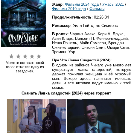
Жанр
:
Фильмы 2024 года
/
Ужасы 2021
/
Фильмы 2019 года
/
Фильмы
Продолжительность
: 01:26:34
Режиссер
: Уилл Гейтс, Бо Симмонс
В ролях
: Чарльз Алекс, Кори А. Брукс,
Азия Кларк, Винсент П. Феннер-младший,
Иеша Рошель, Майк Сэмпсон, Брендан
Смит-младший, Энтони Смит, Омари Смит,
Треманн Уэр
Про Что Лавка Сладостей (2024):
Можете оставить свой
В одном из районов Чикаго уже много лет
голос отметив одну из
существует лавка сладостей, которую
звездочек.
держат пожилая женщина и её угрюмый
сын. Вскоре здесь начинают исчезать
дети, и все ниточки ведут именно к этой
семье.
Скачать Лавка сладостей (2024) через торрент