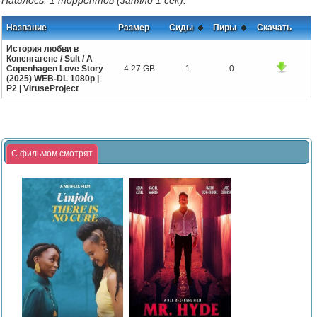
Нашлось: 1 торрентов (заняло 1 сек).
Название
Размер
Сиды
Пиры
Скачать
История любви в
Копенгагене / Sult / A
Copenhagen Love Story
4.27 GB
1
0
(2025) WEB-DL 1080p |
P2 | ViruseProject
С фильмом смотрят