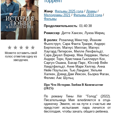
торрент
Жанр
:
Фильмы 2025 года
/
Драмы
/
Мелодрамы 2021
/
Фильмы 2019 года
/
Фильмы
Продолжительность
: 01:40:38
Режиссер
: Дитте Хансен, Луиза Мириц
В ролях
: Розалинд Минстер, Йоахим
Фьелструп, Сара Фанта Траоре, Андерс
Бертелсен, Магнус Миллан, Магнус
Хаугард Питерсен, Милле Лехфельдт,
Можете оставить свой
Сара Джуел Вернер, Миа Лердман, Нильс
голос отметив одну из
Андерс Торн, Кристиана Гьеллеруп Кох,
звездочек.
Саргун Ошана, Бахар Парс, Юссеф Вейн
Хвидтфельдт, Анне Мари Хелгер, Анна
Нейе Поульсен, Тью Ландинг, Уильям
Халкен, Дэвид Дам Йексен, Бьорка Фаган,
Феликс Аас Шульц
Про Что История Любви В Копенгагене
(2025):
По роману Тины Хёг "Голод" (2022).
Писательница Мия влюбляется в отца-
одиночку Эмиля, но на пути к счастью им
предстоят испытания: пара лечится от
бесплодия, чтобы зачать общего ребенка.