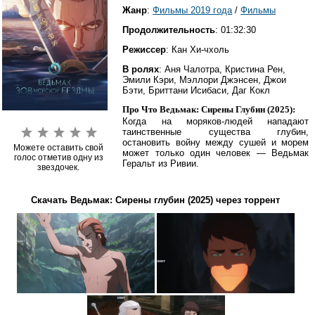
Жанр
:
Фильмы 2019 года
/
Фильмы
Продолжительность
: 01:32:30
Режиссер
: Кан Хи-чхоль
В ролях
: Аня Чалотра, Кристина Рен,
Эмили Кэри, Мэллори Джэнсен, Джои
Бэти, Бриттани Исибаси, Даг Кокл
Про Что Ведьмак: Сирены Глубин (2025):
Когда на моряков-людей нападают
таинственные существа глубин,
остановить войну между сушей и морем
Можете оставить свой
может только один человек — Ведьмак
голос отметив одну из
Геральт из Ривии.
звездочек.
Скачать Ведьмак: Сирены глубин (2025) через торрент