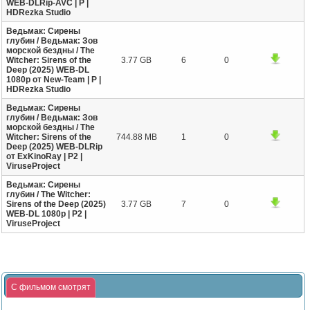
WEB-DLRip-AVC | P |
HDRezka Studio
Ведьмак: Сирены
глубин / Ведьмак: Зов
морской бездны / The
Witcher: Sirens of the
3.77 GB
6
0
Deep (2025) WEB-DL
1080p от New-Team | P |
HDRezka Studio
Ведьмак: Сирены
глубин / Ведьмак: Зов
морской бездны / The
Witcher: Sirens of the
744.88 MB
1
0
Deep (2025) WEB-DLRip
от ExKinoRay | P2 |
ViruseProject
Ведьмак: Сирены
глубин / The Witcher:
Sirens of the Deep (2025)
3.77 GB
7
0
WEB-DL 1080p | P2 |
ViruseProject
С фильмом смотрят