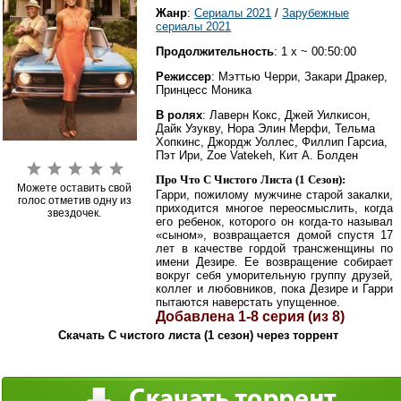
Жанр
:
Сериалы 2021
/
Зарубежные
сериалы 2021
Продолжительность
: 1 x ~ 00:50:00
Режиссер
: Мэттью Черри, Закари Дракер,
Принцесс Моника
В ролях
: Лаверн Кокс, Джей Уилкисон,
Дайк Узукву, Нора Элин Мерфи, Тельма
Хопкинс, Джордж Уоллес, Филлип Гарсиа,
Пэт Ири, Zoe Vatekeh, Кит А. Болден
Про Что С Чистого Листа (1 Сезон):
Можете оставить свой
Гарри, пожилому мужчине старой закалки,
голос отметив одну из
приходится многое переосмыслить, когда
звездочек.
его ребенок, которого он когда-то называл
«сыном», возвращается домой спустя 17
лет в качестве гордой трансженщины по
имени Дезире. Ее возвращение собирает
вокруг себя уморительную группу друзей,
коллег и любовников, пока Дезире и Гарри
пытаются наверстать упущенное.
Добавлена 1-8 серия (из 8)
Скачать С чистого листа (1 сезон) через торрент