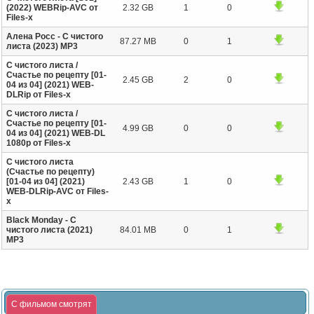
(2022) WEBRip-AVC от
2.32 GB
1
0
Files-х
Алена Росс - С чистого
87.27 MB
0
1
листа (2023) MP3
С чистого листа /
Счастье по рецепту [01-
2.45 GB
2
0
04 из 04] (2021) WEB-
DLRip от Files-x
С чистого листа /
Счастье по рецепту [01-
4.99 GB
0
0
04 из 04] (2021) WEB-DL
1080p от Files-x
С чистого листа
(Счастье по рецепту)
[01-04 из 04] (2021)
2.43 GB
1
0
WEB-DLRip-AVC от Files-
x
Black Monday - С
чистого листа (2021)
84.01 MB
0
1
MP3
С фильмом смотрят