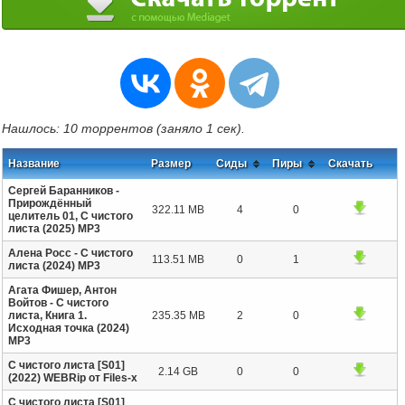
Нашлось: 10 торрентов (заняло 1 сек).
Название
Размер
Сиды
Пиры
Скачать
Сергей Баранников -
Прирождённый
322.11 MB
4
0
целитель 01, С чистого
листа (2025) МР3
Алена Росс - С чистого
113.51 MB
0
1
листа (2024) MP3
Агата Фишер, Антон
Войтов - С чистого
листа, Книга 1.
235.35 MB
2
0
Исходная точка (2024)
МР3
С чистого листа [S01]
2.14 GB
0
0
(2022) WEBRip от Files-х
С чистого листа [S01]