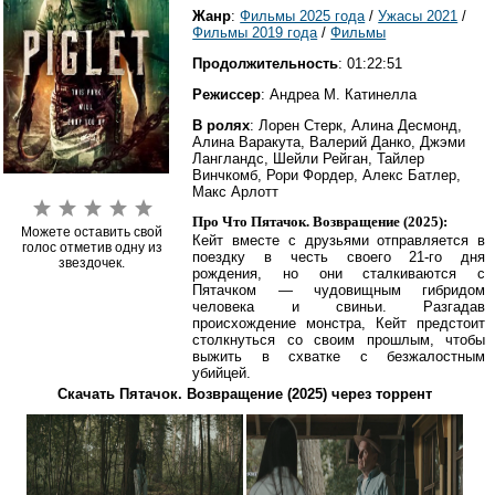
Жанр
:
Фильмы 2025 года
/
Ужасы 2021
/
Фильмы 2019 года
/
Фильмы
Продолжительность
: 01:22:51
Режиссер
: Андреа М. Катинелла
В ролях
: Лорен Стерк, Алина Десмонд,
Алина Варакута, Валерий Данко, Джэми
Лангландс, Шейли Рейган, Тайлер
Винчкомб, Рори Фордер, Алекс Батлер,
Макс Арлотт
Про Что Пятачок. Возвращение (2025):
Можете оставить свой
Кейт вместе с друзьями отправляется в
голос отметив одну из
поездку в честь своего 21-го дня
звездочек.
рождения, но они сталкиваются с
Пятачком — чудовищным гибридом
человека и свиньи. Разгадав
происхождение монстра, Кейт предстоит
столкнуться со своим прошлым, чтобы
выжить в схватке с безжалостным
убийцей.
Скачать Пятачок. Возвращение (2025) через торрент