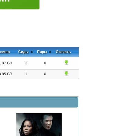
азмер
Сиды
Пиры
Скачать
1.87 GB
2
0
3.85 GB
1
0