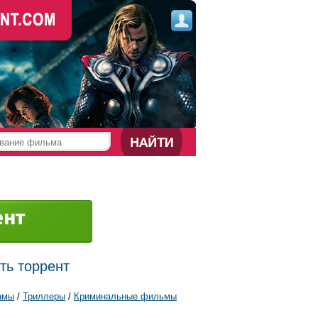
ать торрент
амы
/
Триллеры
/
Криминальные фильмы