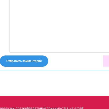
Отправить комментарий
fastes-torent.com
ретензии правообладателей принимаются на email: