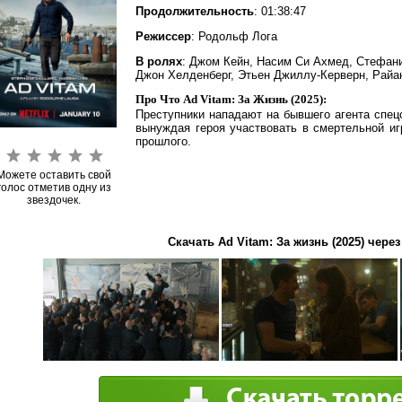
Продолжительность
: 01:38:47
Режиссер
: Родольф Лога
В ролях
: Джом Кейн, Насим Си Ахмед, Стефани
Джон Хелденберг, Этьен Джиллу-Керверн, Райа
Про Что Ad Vitam: За Жизнь (2025):
Преступники нападают на бывшего агента спец
вынуждая героя участвовать в смертельной иг
прошлого.
Можете оставить свой
голос отметив одну из
звездочек.
Скачать Ad Vitam: За жизнь (2025) через