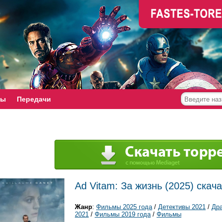
мы
Передачи
Ad Vitam: За жизнь (2025) скач
Жанр
:
Фильмы 2025 года
/
Детективы 2021
/
Др
2021
/
Фильмы 2019 года
/
Фильмы