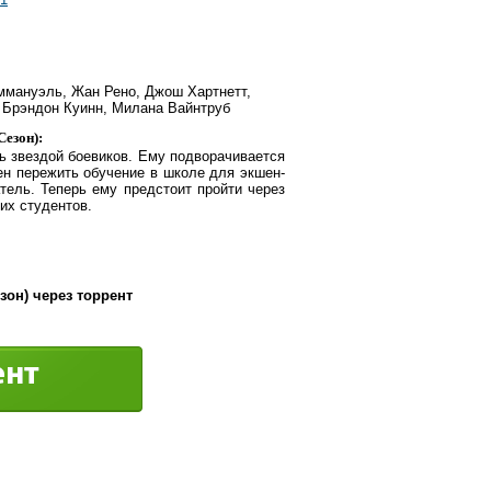
Эммануэль, Жан Рено, Джош Хартнетт,
 Брэндон Куинн, Милана Вайнтруб
Сезон):
ть звездой боевиков. Ему подворачивается
ен пережить обучение в школе для экшен-
тель. Теперь ему предстоит пройти через
их студентов.
зон) через торрент