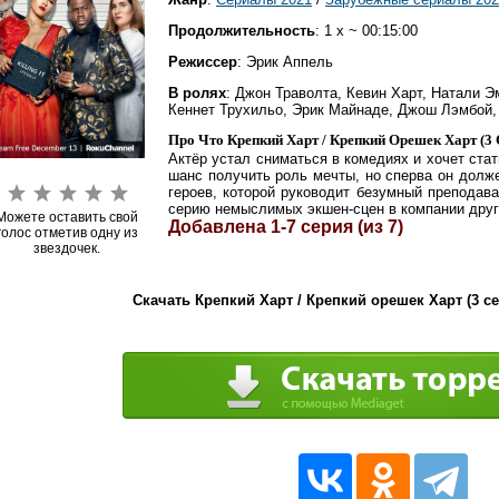
Продолжительность
: 1 x ~ 00:15:00
Режиссер
: Эрик Аппель
В ролях
: Джон Траволта, Кевин Харт, Натали 
Кеннет Трухильо, Эрик Майнаде, Джош Лэмбой,
Про Что Крепкий Харт / Крепкий Орешек Харт (3 
Актёр устал сниматься в комедиях и хочет ста
шанс получить роль мечты, но сперва он долж
героев, которой руководит безумный преподава
серию немыслимых экшен-сцен в компании друг
Можете оставить свой
Добавлена 1-7 серия (из 7)
голос отметив одну из
звездочек.
Скачать Крепкий Харт / Крепкий орешек Харт (3 се