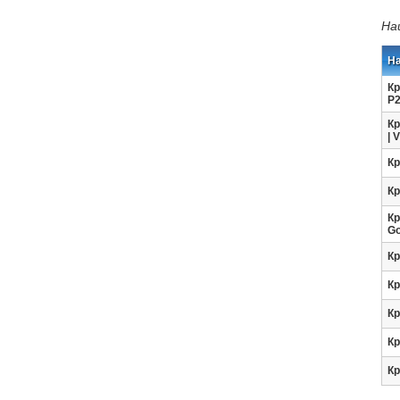
На
Н
Кр
P2
Кр
| 
Кр
Кр
Кр
Go
Кр
Кр
Кр
Кр
Кр