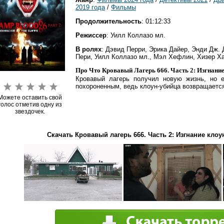
2019 года
/
Фильмы
Продолжительность
: 01:12:33
Режиссер
: Уилл Коллазо мл.
В ролях
: Дэвид Перри, Эрика Дайер, Энди Дж.
Пери, Уилл Коллазо мл., Мэл Хефлин, Хизер Х
Про Что Кровавый Лагерь 666. Часть 2: Изгнание
Кровавый лагерь получил новую жизнь, но е
похороненным, ведь клоун-убийца возвращается
Можете оставить свой
голос отметив одну из
звездочек.
Скачать Кровавый лагерь 666. Часть 2: Изгнание клоун