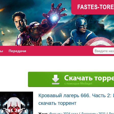
мы
Передачи
Кровавый лагерь 666. Часть 2: 
скачать торрент
Жанр
:
Фильмы 2024 года
/
Детективы 2021
/
Др