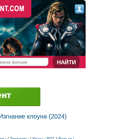
Изгнание клоуна (2024)
амы
/
Триллеры
/
Ужасы 2021
/
Фильмы