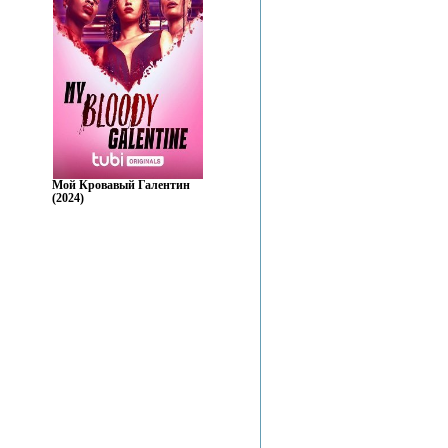
Мой Кровавый Галентин
(2024)