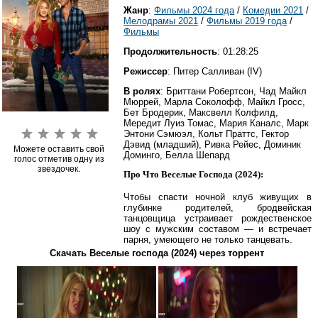
Жанр
:
Фильмы 2024 года
/
Комедии 2021
/
Мелодрамы 2021
/
Фильмы 2019 года
/
Фильмы
Продолжительность
: 01:28:25
Режиссер
: Питер Салливан (IV)
В ролях
: Бриттани Робертсон, Чад Майкл
Мюррей, Марла Соколофф, Майкл Гросс,
Бет Бродерик, Максвелл Колфилд,
Мередит Луиз Томас, Мария Каналс, Марк
Энтони Сэмюэл, Кольт Праттс, Гектор
Дэвид (младший), Ривка Рейес, Доминик
Можете оставить свой
Доминго, Белла Шепард
голос отметив одну из
звездочек.
Про Что Веселые Господа (2024):
Чтобы спасти ночной клуб живущих в
глубинке родителей, бродвейская
танцовщица устраивает рождественское
шоу с мужским составом — и встречает
парня, умеющего не только танцевать.
Скачать Веселые господа (2024) через торрент