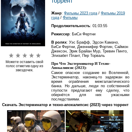
торрент
Жанр
:
Фильмы 2023 года
/
Фильмы 2019
года
/
Фильмы
Продолжительность
: 01:03:55
Режиссер
: БиСи Фертни
В ролях
: Уэс Брафф, Эдсон Камачо,
БиСи Фертни, Дженнифер Фортин, Саймон
Джексон, Эрик Брайан Мур, Тревин Пинто,
Элизабет Плант, Пер Торваль
Можете оставить свой
Про Что Экстерминатор И Техно-
голос отметив одну из
Апокалипсис (2023):
звездочек.
Самое опасное создание во Вселенной,
Экстерминатор, наконец-то задержан во
время ограбления межгалактического
банка. Но дальше, люди по собственной
глупости предлагают ему сделку, что
обернётся для них ужасными
последствиями.
Скачать Экстерминатор и техно-апокалипсис (2023) через торрент