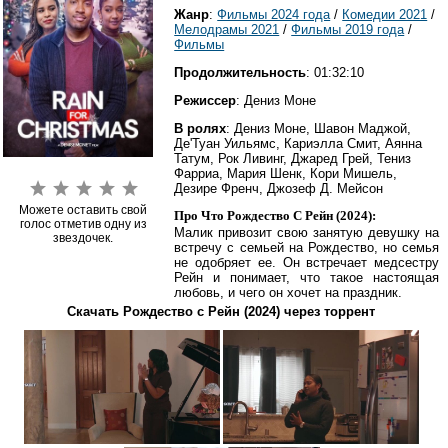
Жанр
:
Фильмы 2024 года
/
Комедии 2021
/
Мелодрамы 2021
/
Фильмы 2019 года
/
Фильмы
Продолжительность
: 01:32:10
Режиссер
: Дениз Моне
В ролях
: Дениз Моне, Шавон Маджой,
Де'Туан Уильямс, Кариэлла Смит, Аянна
Татум, Рок Ливинг, Джаред Грей, Тениз
Фарриа, Мария Шенк, Кори Мишель,
Дезире Френч, Джозеф Д. Мейсон
Можете оставить свой
Про Что Рождество С Рейн (2024):
голос отметив одну из
Малик привозит свою занятую девушку на
звездочек.
встречу с семьей на Рождество, но семья
не одобряет ее. Он встречает медсестру
Рейн и понимает, что такое настоящая
любовь, и чего он хочет на праздник.
Скачать Рождество с Рейн (2024) через торрент