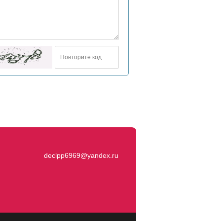
declpp6969@yandex.ru