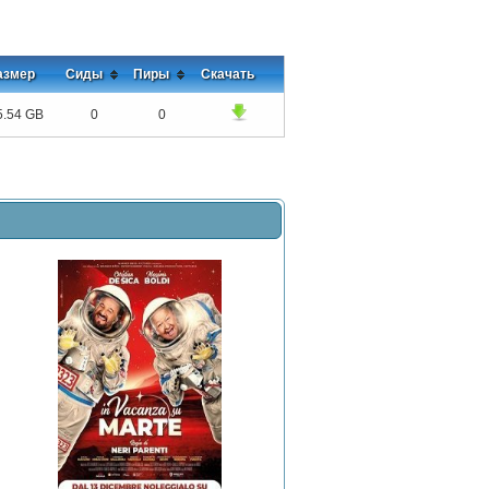
азмер
Сиды
Пиры
Скачать
5.54 GB
0
0