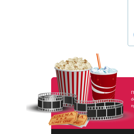
П
d
п