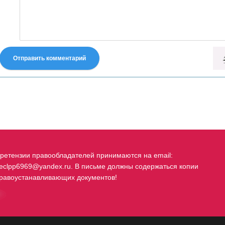
Отправить комментарий
fastes-torent.com
ретензии правообладателей принимаются на email:
eclpp6969@yandex.ru. В письме должны содержаться копии
равоустанавливающих документов!