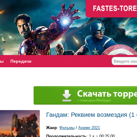
мы
Передачи
Гандам: Реквием возмездия (1 
Жанр
:
Фильмы
/
Аниме 2021
Продолжительность
: 1 x ~ 00:25:00