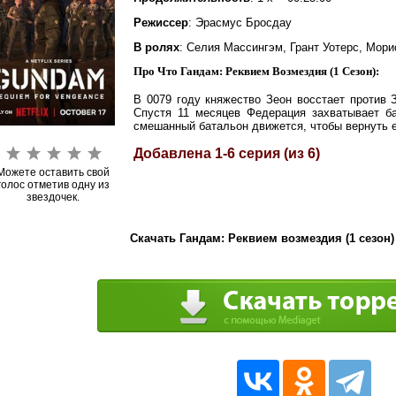
Режиссер
: Эрасмус Бросдау
В ролях
: Селия Массингэм, Грант Уотерс, Мор
Про Что Гандам: Реквием Возмездия (1 Сезон):
В 0079 году княжество Зеон восстает против 
Спустя 11 месяцев Федерация захватывает ба
смешанный батальон движется, чтобы вернуть е
Добавлена 1-6 серия (из 6)
Можете оставить свой
голос отметив одну из
звездочек.
Скачать Гандам: Реквием возмездия (1 сезон)