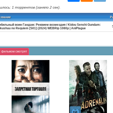
шлось: 1 торрентов (заняло 2 сек).
азвание
Р
бильный воин Гандам: Реквием возмездия / Kidou Senshi Gundam:
kushuu no Requiem [S01] (2024) WEBRip 1080p | AniPlague
 фильмом смотрят