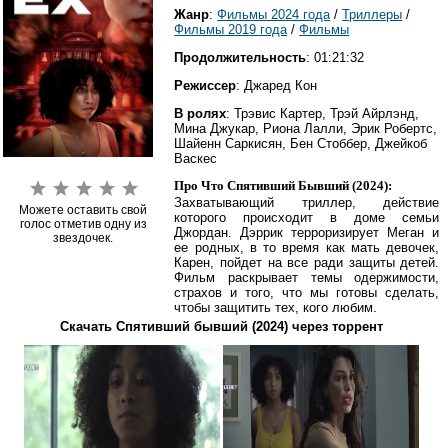
Жанр
:
Фильмы 2024 года
/
Триллеры
/
Фильмы 2019 года
/
Фильмы
Продолжительность
: 01:21:32
Режиссер
: Джаред Кон
В ролях
: Трэвис Картер, Трэй Айрлэнд,
Мина Джукар, Риона Лалли, Эрик Робертс,
Шайенн Саркисян, Бен Стоббер, Джейкоб
Васкес
Про Что Спятивший Бывший (2024):
Захватывающий триллер, действие
Можете оставить свой
которого происходит в доме семьи
голос отметив одну из
Джордан. Дэррик терроризирует Меган и
звездочек.
ее родных, в то время как мать девочек,
Карен, пойдет на все ради защиты детей.
Фильм раскрывает темы одержимости,
страхов и того, что мы готовы сделать,
чтобы защитить тех, кого любим.
Скачать Спятивший бывший (2024) через торрент