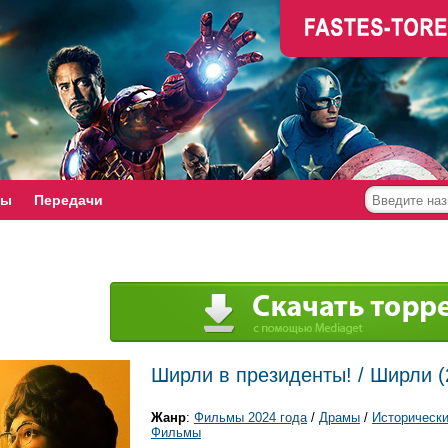
мы
Передачи
Ширли в президенты! / Ширли (
Жанр
:
Фильмы 2024 года
/
Драмы
/
Историческ
Фильмы