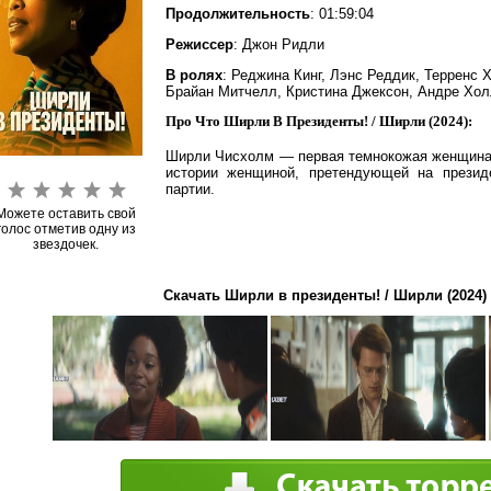
Продолжительность
: 01:59:04
Режиссер
: Джон Ридли
В ролях
: Реджина Кинг, Лэнс Реддик, Терренс 
Брайан Митчелл, Кристина Джексон, Андре Хол
Про Что Ширли В Президенты! / Ширли (2024):
Ширли Чисхолм — первая темнокожая женщина 
истории женщиной, претендующей на презид
партии.
Можете оставить свой
голос отметив одну из
звездочек.
Скачать Ширли в президенты! / Ширли (2024)