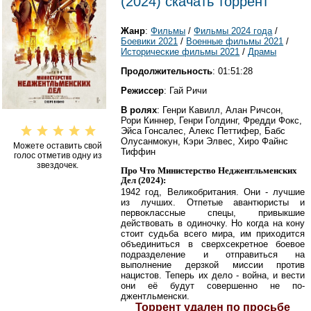
(2024) скачать торрент
Жанр
:
Фильмы
/
Фильмы 2024 года
/
Боевики 2021
/
Военные фильмы 2021
/
Исторические фильмы 2021
/
Драмы
Продолжительность
: 01:51:28
Режиссер
: Гай Ричи
В ролях
: Генри Кавилл, Алан Ричсон,
Рори Киннер, Генри Голдинг, Фредди Фокс,
Эйса Гонсалес, Алекс Петтифер, Бабс
Олусанмокун, Кэри Элвес, Хиро Файнс
Можете оставить свой
Тиффин
голос отметив одну из
звездочек.
Про Что Министерство Неджентльменских
Дел (2024):
1942 год, Великобритания. Они - лучшие
из лучших. Отпетые авантюристы и
первоклассные спецы, привыкшие
действовать в одиночку. Но когда на кону
стоит судьба всего мира, им приходится
объединиться в сверхсекретное боевое
подразделение и отправиться на
выполнение дерзкой миссии против
нацистов. Теперь их дело - война, и вести
они её будут совершенно не по-
джентльменски.
Торрент удален по просьбе