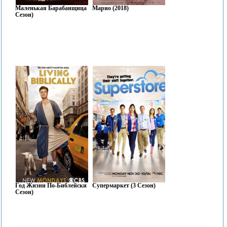
Маленькая Барабанщица (1
Марио (2018)
Сезон)
Год Жизни По-Библейски (1
Супермаркет (3 Сезон)
Сезон)