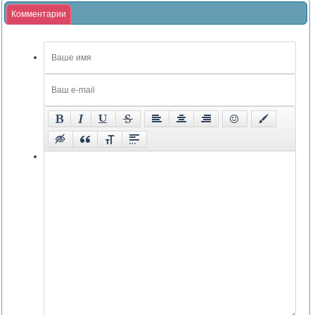
Комментарии