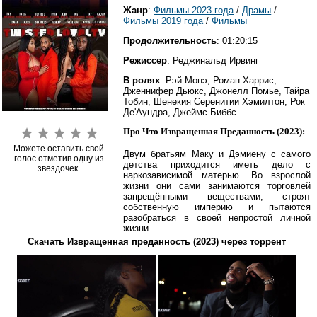
Жанр
:
Фильмы 2023 года
/
Драмы
/
Фильмы 2019 года
/
Фильмы
Продолжительность
: 01:20:15
Режиссер
: Реджинальд Ирвинг
В ролях
: Рэй Монэ, Роман Харрис,
Дженнифер Дьюкс, Джонелл Помье, Тайра
Тобин, Шенекия Серенитии Хэмилтон, Рок
Де'Аундра, Джеймс Биббс
Про Что Извращенная Преданность (2023):
Можете оставить свой
Двум братьям Маку и Дэмиену с самого
голос отметив одну из
детства приходится иметь дело с
звездочек.
наркозависимой матерью. Во взрослой
жизни они сами занимаются торговлей
запрещёнными веществами, строят
собственную империю и пытаются
разобраться в своей непростой личной
жизни.
Скачать Извращенная преданность (2023) через торрент