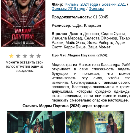
Жанр
:
Фильмы 2024 года
/
Боевики 2021
/
Фильмы 2019 года
/
Фильмы
Продолжительность
: 01:50:45
Режиссер
: С.Дж. Кларксон
В ролях
: Дакота Джонсон, Сидни Суини,
Изабела Мерсед, Селеста О'Коннор, Тахар
Рахим, Майк Эппс, Эмма Робертс, Адам
Скотт, Керри Бише, Заша Мэмет
Про Что Мадам Паутина (2024):
Можете оставить свой
Медсестра из Манхэттена Кассандра Уэбб
голос отметив одну из
открывает в себе способность видеть
звездочек.
будущее и понимает, что может
использовать эту силу, чтобы его
изменить. Столкнувшись с тайнами своего
прошлого, Кассандра знакомится с тремя
девушками, которым суждено однажды
стать великими, если они вместе смогут
пережить смертельно опасное настоящее.
Скачать Мадам Паутина (2024) через торрент