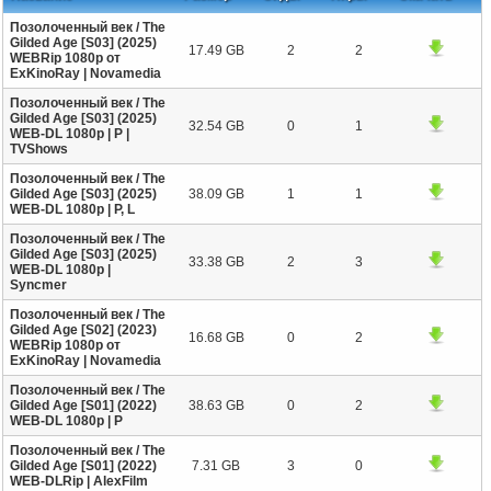
Позолоченный век / The
Gilded Age [S03] (2025)
17.49 GB
2
2
WEBRip 1080p от
ExKinoRay | Novamedia
Позолоченный век / The
Gilded Age [S03] (2025)
32.54 GB
0
1
WEB-DL 1080p | P |
TVShows
Позолоченный век / The
Gilded Age [S03] (2025)
38.09 GB
1
1
WEB-DL 1080p | P, L
Позолоченный век / The
Gilded Age [S03] (2025)
33.38 GB
2
3
WEB-DL 1080p |
Syncmer
Позолоченный век / The
Gilded Age [S02] (2023)
16.68 GB
0
2
WEBRip 1080p от
ExKinoRay | Novamedia
Позолоченный век / The
Gilded Age [S01] (2022)
38.63 GB
0
2
WEB-DL 1080p | P
Позолоченный век / The
Gilded Age [S01] (2022)
7.31 GB
3
0
WEB-DLRip | AlexFilm