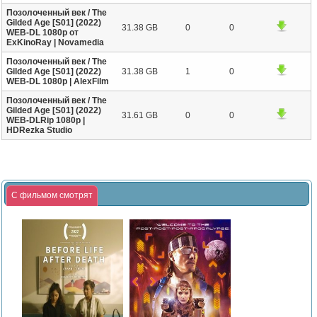
Позолоченный век / The
Gilded Age [S01] (2022)
31.38 GB
0
0
WEB-DL 1080p от
ExKinoRay | Novamedia
Позолоченный век / The
Gilded Age [S01] (2022)
31.38 GB
1
0
WEB-DL 1080p | AlexFilm
Позолоченный век / The
Gilded Age [S01] (2022)
31.61 GB
0
0
WEB-DLRip 1080p |
HDRezka Studio
С фильмом смотрят