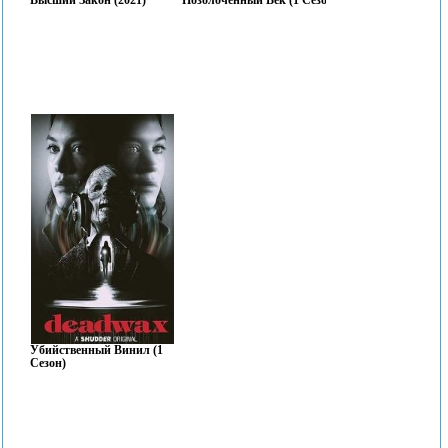
Убийственный Винил (1
Сезон)