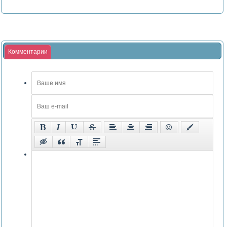
Комментарии