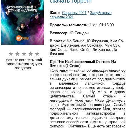
скачать торрент
Жанр
:
Сериалы 2021
/
Зарубежные
сериалы 2021
Продолжительность
: 1 x ~ 01:15:00
Режиссер
: Ю Сон-дон
В ролях
: Чо Бён-гю, Ю Джун-сан, Ким Сэ-
джон, Ём Хе-ран, Ан Сок-хван, Мун Сук,
Ким Со-ра, Чхве Юн-ён, Ли Хон-нэ, Ли
Джи-вон
Можете оставить свой
Про Что Необыкновенный Охотник На
голос отметив одну из
Демонов (2 Сезон):
звездочек.
«Счётчик» — тайная организация людей со
сверхспособностями, которые охотятся за
злыми духами и работают под прикрытием
в маленькой лапшичной. Сердце
организации и по совместительству шеф-
повар лапшичной — Чу Мэ-ок с даром
целительства. Самый старый и
легендарный «счётчик» Чхве Джан-муль
занят бухгалтерией организации. Самый
молодой — старшеклассник Мун, жертва
подозрительной автокатастрофы в
детстве, ему только предстоит раскрыть
все свои способности и стать центральной
фигурой «Счётчика». Ещё есть экстрасенс